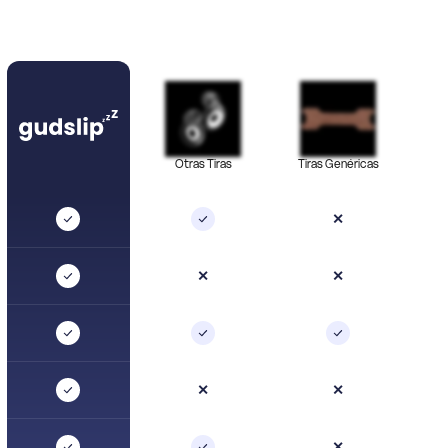
Otras Tiras
Tiras Genéricas
✕
✕
✕
✕
✕
✕