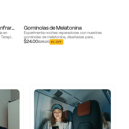
Bestseller
Panel de Terapia de Luz Roja e Infrarroja
Gominolas de Melatonina
ja en
Experimenta noches reparadoras con nuestras
 Terapia
gominolas de melatonina, diseñadas para
$24.00
 longitud
ayudarte a relajarte y lograr un sueño pacífico.
$26.00
8% OFF
Cad...