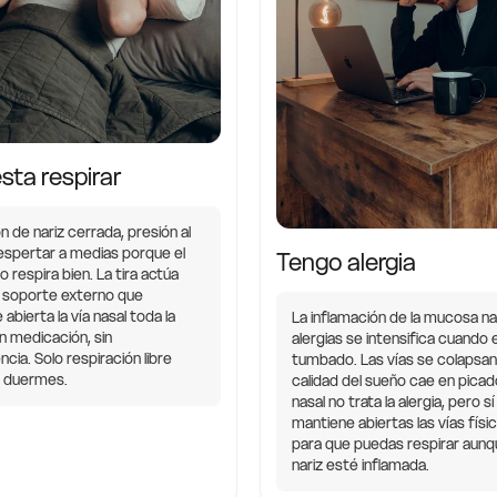
sta respirar
 de nariz cerrada, presión al
despertar a medias porque el
Tengo alergia
 respira bien. La tira actúa
 soporte externo que
abierta la vía nasal toda la
La inflamación de la mucosa na
n medicación, sin
alergias se intensifica cuando
ia. Solo respiración libre
tumbado. Las vías se colapsan 
s duermes.
calidad del sueño cae en picado
nasal no trata la alergia, pero sí
mantiene abiertas las vías fís
para que puedas respirar aunq
nariz esté inflamada.