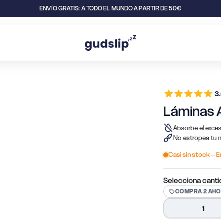
ENVÍO GRATIS: A TODO EL MUNDO A PARTIR DE 50€
3
31% OFF
Láminas 
Absorbe el exces
No estropea tu m
Casi sin stock
– E
Selecciona cant
COMPRA 2 AHO
1