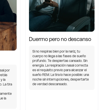
Duermo pero no descanso
Si no respiras bien por la nariz, tu
cuerpo no llega a las fases de sueño
profundo. Te despiertas cansado. Sin
energía. La respiración nasal correcta
es el requisito previo para alcanzar el
sal por
sueño REM. La tira lo hace posible: una
 estás
noche sin interrupciones, despertarte
y la
de verdad descansado.
. La tira
icamente
ue la