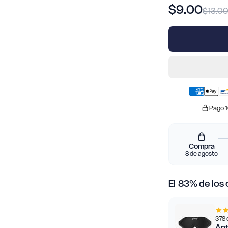
$9.00
$13.0
Pago 
Compra
8 de agosto
El
83
% de los 
378 
Ant