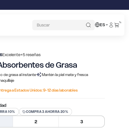
z
z
z
ES
.6
Excelente
+5 reseñas
Absorbentes de Grasa
o de grasa al instante
Mantén la piel mate y fresca
aquillaje
ntrega a Estados Unidos: 9-12 días laborables
idad
RRA 10%
COMPRA 3 AHORRA 20%
2
3