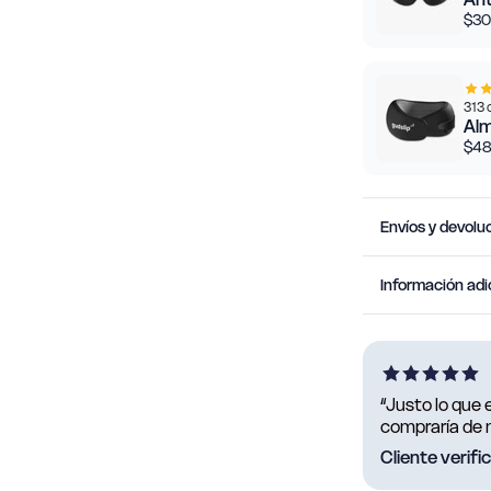
$30
313 
Alm
$48
Envíos y devolu
Información adi
“Justo lo que 
compraría de n
Cliente verif