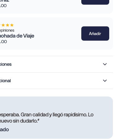
.00
opiniones
Añadir
ohada de Viaje
.00
ciones
cional
esperaba. Gran calidad y llegó rapidísimo. Lo
uevo sin dudarlo.”
icado