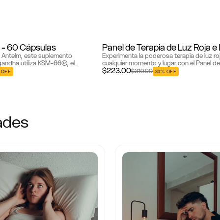
Bestseller
- 60 Cápsulas
. Antelm, este suplemento
Experimenta la poderosa terapia de luz ro
ndha utiliza KSM-66®, el
cualquier momento y lugar con el Panel de
$223.00
e espectro completo más
de Luz Roja Gudslip®. Con tecnología de
$319.00
 OFF
30% OFF
te del ...
de onda de ...
dades