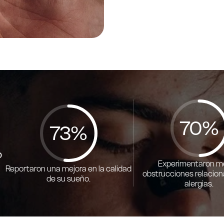
89%
93%
%
Experimentaron m
Reportaron una mejora en la calidad
obstrucciones relacio
de su sueño.
alergias.