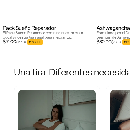
Bestseller
Bestseller
Pack Sueño Reparador
Ashwagandha 
El Pack Sueño Reparador combina nuestra cinta
Formulado por el Dr
bucal y nuestra tira nasal para mejorar tu
premium de Ashwaga
$51.00
$30.00
experiencia de sueño. Mouth Tape promueve la
extracto de raíz d
$57.00
$37.00
11% OFF
19%
respiraci...
estudiado clínicamen
Una tira. Diferentes necesi