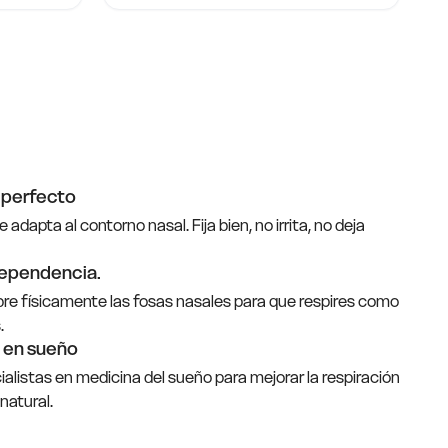
e perfecto
dapta al contorno nasal. Fija bien, no irrita, no deja
dependencia.
re físicamente las fosas nasales para que respires como
.
 en sueño
istas en medicina del sueño para mejorar la respiración
natural.