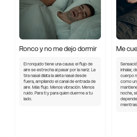
Ronco y no me dejo dormir
Me cue
El ronquido tiene una causa: el flujo de
Sensación
aire se estrecha al pasar por la nariz. La
inhalar, 
tira nasal dilata la aleta nasal desde
cuerpo no
fuera, ampliando el canal de entrada de
como un
aire. Más flujo. Menos vibración. Menos
mantiene 
ruido. Para ti y para quien duerme a tu
noche, si
lado.
dependenc
mientra