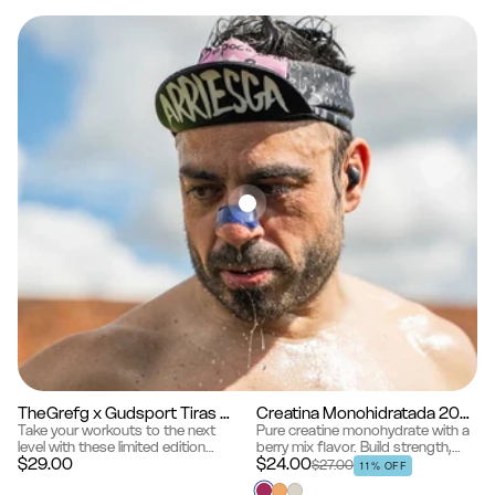
TheGrefg x Gudsport Tiras Nasales
Creatina Monohidratada 200g
Edición limitada
Nuevo
Berry Mix
Take your workouts to the next
Pure creatine monohydrate with a
level with these limited edition
berry mix flavor. Build strength,
$29.00
$24.00
GREFG Gudsport Nose Strips.
power and faster recovery, day
$27.00
11% OFF
Designed for athletes and fitness
after day.