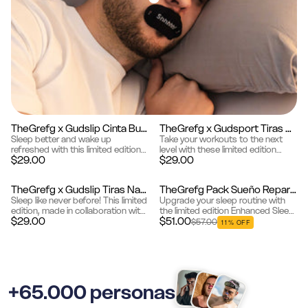
TheGrefg x Gudslip Cinta Bucal
TheGrefg x Gudsport Tiras Nasales
Edición limitada
Edición limitada
Sleep better and wake up
Take your workouts to the next
refreshed with this limited edition
level with these limited edition
$29.00
$29.00
GREFG Gudslip Mouth Tape.
GREFG Gudsport Nose Strips.
Designed in collaboration with
Designed for athletes and fitness
GREFG, these ultra-soft silk strips
enthusiasts, these strips help ...
TheGrefg x Gudslip Tiras Nasales
TheGrefg Pack Sueño Reparador
gen...
Edición limitada
Edición limitada
Sleep like never before! This limited
Upgrade your sleep routine with
edition, made in collaboration with
the limited edition Enhanced Sleep
$29.00
$51.00
Grefg, helps you breathe better
Pack, designed in collaboration
$57.00
11% OFF
and get deep, restful sleep. Each
with GREFG. This pack combines
pack contains 30 ...
silk mouth tape and nasal s...
+65.000 personas