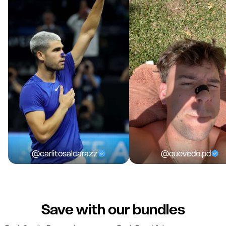
@carlitosalcarazz
@quevedo.pd
Save with our bundles