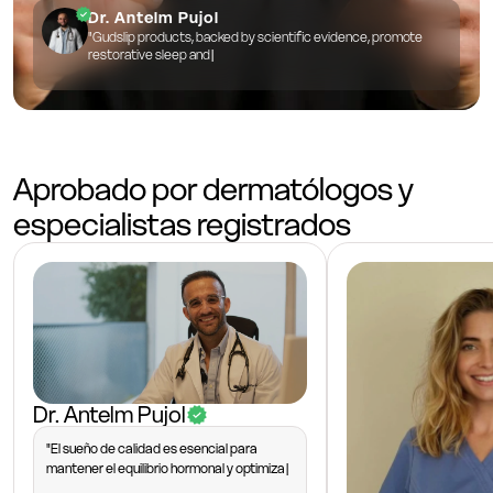
Dr. Antelm Pujol
"Gudslip products, backed by scientific evidence, promote
restorative sleep and improve cognitive and physical
performance."
Aprobado por dermatólogos y
especialistas registrados
Dr. Antelm Pujol
"El sueño de calidad es esencial para
mantener el equilibrio hormonal y optimizar
la salud en todos los aspectos. Los