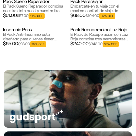
Pack Sueño Reparador
Pack Para Viajar
Bestseller
Besteller
El Pack Sueño Reparador combina
Embárcate en tu viaje con el
nuestra cinta bucal y nuestra tira
máximo confort de viaje de
$51.00
$68.00
nasal para mejorar tu experiencia de
Gudslip®. Nuestro paquete de viaje
$57.00
$104.00
11% OFF
35% OFF
sueño. Mouth Tape promueve la
especialmente seleccionado incluye
respiraci...
nuestra almohada de viaje y ven...
Insomnia Pack
Pack Recuperación Luz Roja
Bestseller
Nuevo
El Pack Anti-Insomnio está
El Pack de Recuperación con Luz
diseñado para quienes tienen
Roja combina tres herramientas
$65.00
$240.00
dificultades para conciliar o
poderosas para optimizar tu
$93.00
$342.00
30% OFF
30% OFF
mantener el sueño. Con una
descanso y recuperación: un panel
poderosa combinación de gomitas
de terapia de luz roja de 660nm ...
de melatonin...