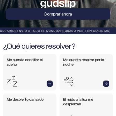
gudslip
Comprar ahora
ARIOS
ENVÍO A TODO EL MUNDO
APROBADO POR ESPECIALISTAS
¿Qué quieres resolver?
Me cuesta conciliar el
Me cuesta respirar por la
sueño
noche
Me despierto cansado
El ruido o la luz me
despiertan