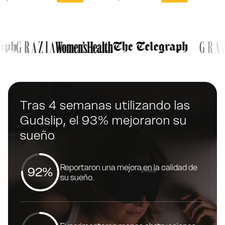
Roja Gudslip®. Con tecnología de
materiales de primera calidad.
longitud de onda de ...
Diseñada específicamente para
viaj...
Tras 4 semanas utilizando las
Gudslip, el 93% mejoraron su
sueño
Reportaron una mejora en la calidad de
92%
su sueño.