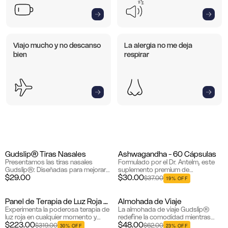
Viajo mucho y no descanso
La alergia no me deja
bien
respirar
Gudslip® Tiras Nasales
Ashwagandha - 60 Cápsulas
Bestseller
Bestseller
Presentamos las tiras nasales
Formulado por el Dr. Antelm, este
Gudslip®: Diseñadas para mejorar
suplemento premium de
$29.00
$30.00
la respiración nasal, estas tiras
Ashwagandha utiliza KSM-66®, el
$37.00
19% OFF
expanden los conductos nasales
extracto de raíz de espectro
para mejorar el flujo de aire...
completo más estudiado
clínicamente del ...
Panel de Terapia de Luz Roja e Infrarroja
Almohada de Viaje
Bestseller
Bestseller
Experimenta la poderosa terapia de
La almohada de viaje Gudslip®
luz roja en cualquier momento y
redefine la comodidad mientras
$223.00
$48.00
lugar con el Panel de Terapia de Luz
viaja con su diseño avanzado y
$319.00
$62.00
30% OFF
23% OFF