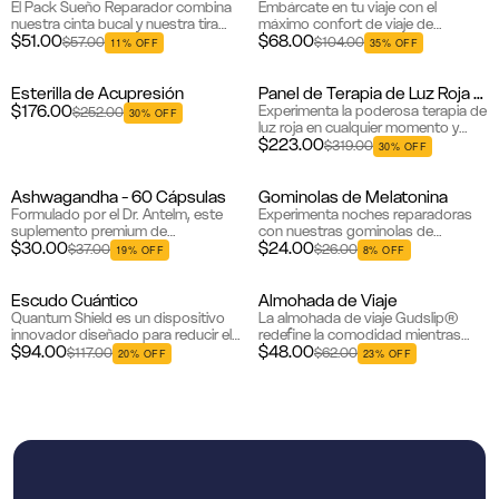
El Pack Sueño Reparador combina
Embárcate en tu viaje con el
nuestra cinta bucal y nuestra tira
máximo confort de viaje de
$51.00
$68.00
nasal para mejorar tu experiencia de
Gudslip®. Nuestro paquete de viaje
$57.00
$104.00
11% OFF
35% OFF
sueño. Mouth Tape promueve la
especialmente seleccionado incluye
respiraci...
nuestra almohada de viaje y ven...
Esterilla de Acupresión
Panel de Terapia de Luz Roja e Infrarroja
Bestseller
$176.00
Experimenta la poderosa terapia de
$252.00
30% OFF
luz roja en cualquier momento y
$223.00
lugar con el Panel de Terapia de Luz
$319.00
30% OFF
Roja Gudslip®. Con tecnología de
longitud de onda de ...
Ashwagandha - 60 Cápsulas
Gominolas de Melatonina
Bestseller
Bestseller
Formulado por el Dr. Antelm, este
Experimenta noches reparadoras
suplemento premium de
con nuestras gominolas de
$30.00
$24.00
Ashwagandha utiliza KSM-66®, el
melatonina, diseñadas para
$37.00
$26.00
19% OFF
8% OFF
extracto de raíz de espectro
ayudarte a relajarte y lograr un
completo más estudiado
sueño pacífico. Cad...
clínicamente del ...
Escudo Cuántico
Almohada de Viaje
Nuevo
Bestseller
Quantum Shield es un dispositivo
La almohada de viaje Gudslip®
innovador diseñado para reducir el
redefine la comodidad mientras
$94.00
$48.00
impacto de la radiación
viaja con su diseño avanzado y
$117.00
$62.00
20% OFF
23% OFF
electromagnética de tus
materiales de primera calidad.
dispositivos electrónicos. Su
Diseñada específicamente para
tecnología ...
viaj...