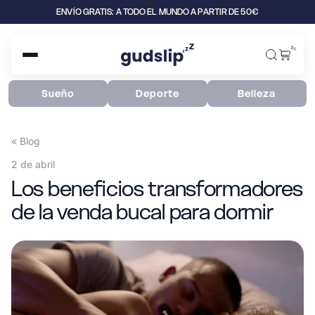
ENVÍO GRATIS: A TODO EL MUNDO A PARTIR DE 50€
z
z
z
Sueño
Deporte
Belleza
« Blog
2 de abril
Los beneficios transformadores
de la venda bucal para dormir