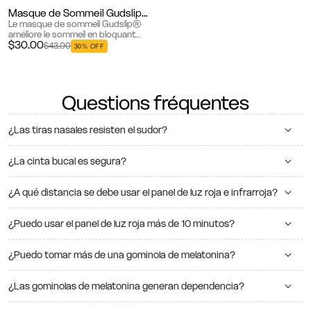
comprend notre oreiller de voyage
Spécialement conçu pour l...
pr...
Masque de Sommeil Gudslip® (Noir)
Le masque de sommeil Gudslip®
améliore le sommeil en bloquant
$30.00
efficacement toute lumière.
$43.00
30% OFF
Fabriqué en matériau doux et
confortable avec une sangle
réglable, ...
Questions fréquentes
¿Las tiras nasales resisten el sudor?
¿La cinta bucal es segura?
¿A qué distancia se debe usar el panel de luz roja e infrarroja?
¿Puedo usar el panel de luz roja más de 10 minutos?
¿Puedo tomar más de una gominola de melatonina?
¿Las gominolas de melatonina generan dependencia?