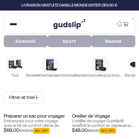
LIVRAISON GRATUITE DANS LE MONDE ENTIER DÈS 50 €
z
z
z
Sommeil
Sport
Beauté
Tout
Bandelettes Nasales Sommeil
Bandes buccales pour le sommeil
Bandeau
Filtrer et trier
Préparer un sac pour voyager
Oreiller de Voyage
Besteller
Bestseller
Embarquez pour votre voyage
L'oreiller de voyage Gudslip®
avec le kit de confort ultime de
redéfinit le confort en déplacement
$68.00
$48.00
voyage de Gudslip®. Notre pack
grâce à son design avancé et ses
$104.00
$62.00
35% OFF
23% OFF
de voyage spécialement conçu
matériaux de qualité supérieure.