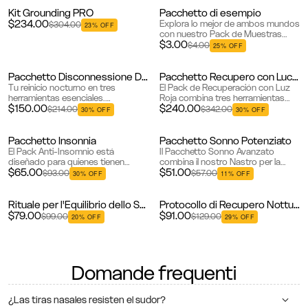
silk mouth tape and nasal s...
viaggio premium e...
Kit Grounding PRO
Pacchetto di esempio
Nuovo
$234.00
Explora lo mejor de ambos mundos
$304.00
23% OFF
con nuestro Pack de Muestras
$3.00
Gudslip®. Incluye una tira nasal y
$4.00
25% OFF
una correa bucal, perfecta para
quienes quieren probar nuest...
Pacchetto Disconnessione Digitale
Pacchetto Recupero con Luce Rossa
Esaurito
Nuovo
Tu reinicio nocturno en tres
El Pack de Recuperación con Luz
herramientas esenciales.
Roja combina tres herramientas
$150.00
$240.00
Desconéctate de la
poderosas para optimizar tu
$214.00
$342.00
30% OFF
30% OFF
sobreestimulación digital y
descanso y recuperación: un panel
recupera tu descanso con el
de terapia de luz roja de 660nm ...
Escudo Cuántico Gudslip®, un...
Pacchetto Insonnia
Pacchetto Sonno Potenziato
Bestseller
Bestseller
El Pack Anti-Insomnio está
Il Pacchetto Sonno Avanzato
diseñado para quienes tienen
combina il nostro Nastro per la
$65.00
$51.00
dificultades para conciliar o
Bocca e la Striscia per il Naso per
$93.00
$57.00
30% OFF
11% OFF
mantener el sueño. Con una
migliorare la tua esperienza di
poderosa combinación de gomitas
sonno. Il Nastro per la Bocca...
de melatonin...
Rituale per l'Equilibrio dello Stress
Protocollo di Recupero Notturno
Nuovo
Esaurito
$79.00
$91.00
$99.00
$129.00
20% OFF
29% OFF
Domande frequenti
¿Las tiras nasales resisten el sudor?